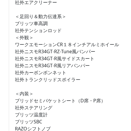
社外エアクリーナー
＜足回り＆動力伝達系＞
ブリッツ車高調
社外テンションロッド
＜外観＞
ワークエモーションCR１８インチアルミホイール
社外ニスモR34GT-RZ-Tune風バンパー
社外ニスモR34GT-R風サイドスカート
社外ニスモR34GT-R風リアバンパー
社外カーボンボンネット
社外トランクリッドスポイラー
＜内装＞
ブリッドセミバケットシート（D席・P席）
社外ステアリング
ブリッツ温度計
ブリッツSBC
RAZOシフトノブ