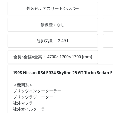
外装色：
アスリートシルバー
修復歴：
なし
総排気量：
2.49
L
全長×全幅×全高：
4700
×
1700
×
1300
[mm]
1998 Nissan R34 ER34 Skyline 25 GT Turbo Sedan F
＜機関系＞
ブリッツインタークーラー
ブリッツラジエーター
社外マフラー
社外オイルクーラー