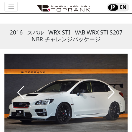
JP
EN
2016
スバル
WRX STI
VAB WRX STi S207
NBR チャレンジパッケージ