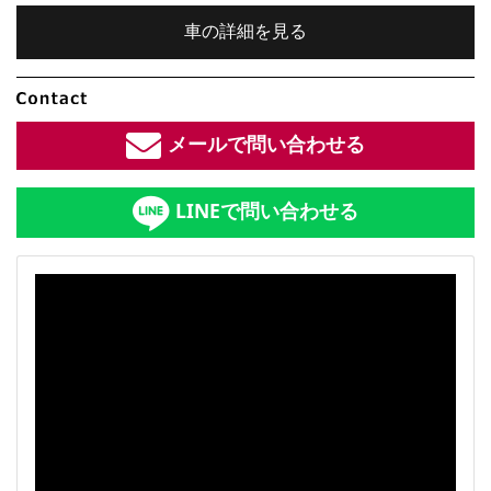
車の詳細を見る
内装色：
ブラック
メールで問い合わせる
車検：
2年付
LINEで問い合わせる
修復歴：
なし
中古車
総排気量：
総排気量：
2
L
定員：
5
名
全長×全幅×全高：
4630
×
1790
×
1470
[mm]