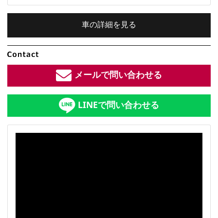
車の詳細を見る
内装色：
ブラック
メールで問い合わせる
車検：
2年付
LINEで問い合わせる
修復歴：
なし
中古車
総排気量：
総排気量：
2.6
L
定員：
5
名
全長×全幅×全高：
4880
×
1750
×
1510
[mm]