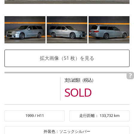
拡大画像（
51
枚）を見る
支払総額（税込）
SOLD
1999
/
H11
走行距離：
133,732
km
外装色：
ソニックシルバー