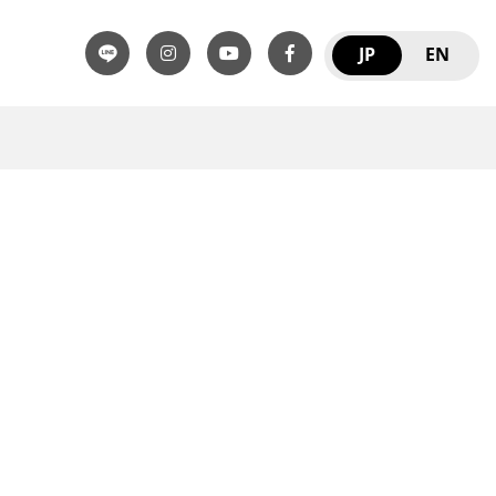
JP
EN
。