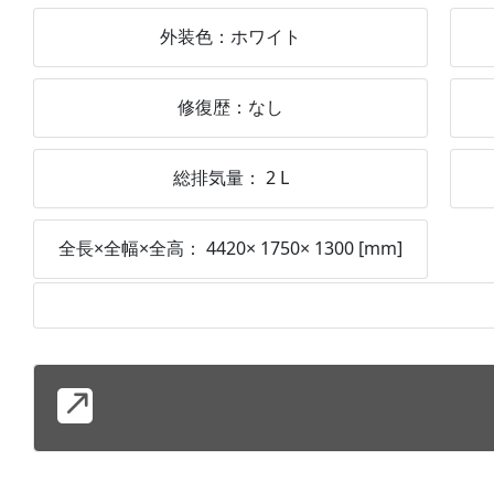
外装色：
ホワイト
修復歴：
なし
総排気量：
2
L
全長×全幅×全高：
4420
×
1750
×
1300
[mm]