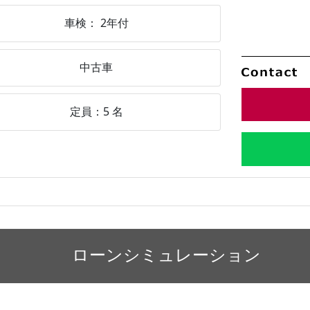
車検：
2年付
中古車
定員：
5
名
ローンシミュレーション