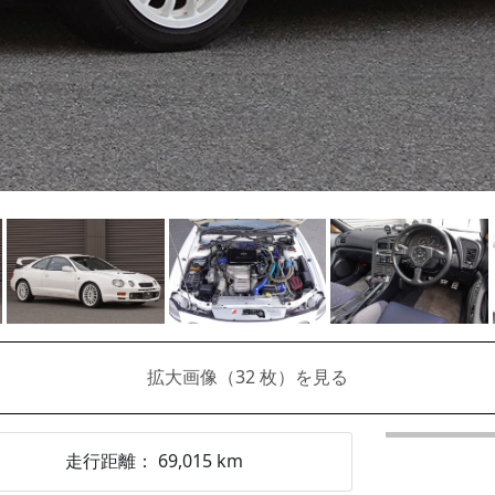
拡大画像（
32
枚）を見る
走行距離：
69,015
km