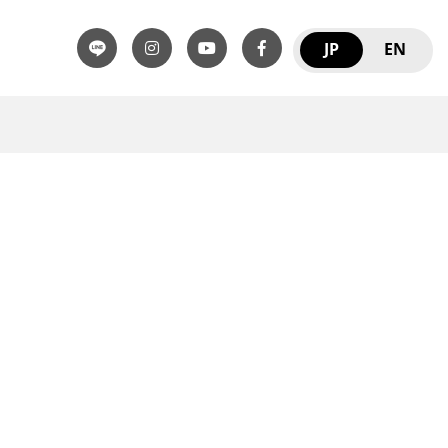
JP
EN
。