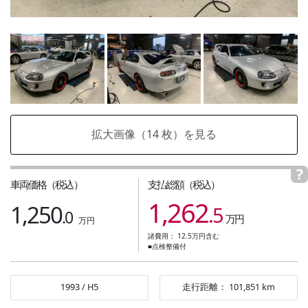
拡大画像（
14
枚）を見る
車両価格（税込）
支払総額（税込）
1,262
1,250
.5
.0
万円
万円
諸費用：
12.5
万円含む
■点検整備付
1993
/
H5
走行距離：
101,851
km