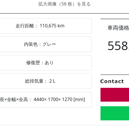
拡大画像（
56
枚）を見る
走行距離：
110,675
km
車両価
558
内装色：
グレー
修復歴：
あり
総排気量：
2
L
長×全幅×全高：
4440
×
1700
×
1270
[mm]