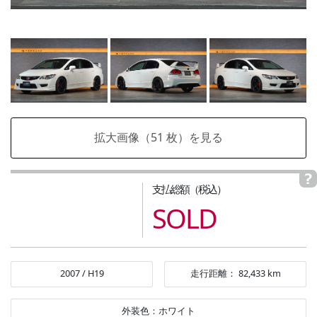
拡大画像（
51
枚）を見る
支払総額（税込）
SOLD
2007
/
H19
走行距離：
82,433
km
外装色：
ホワイト