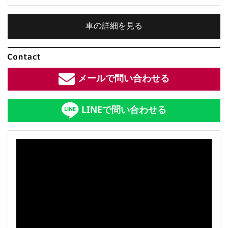
車の詳細を見る
内装色：
レッド
メールで問い合わせる
車検：
2年付
LINEで問い合わせる
修復歴：
なし
中古車
総排気量：
総排気量：
2
L
定員：
4
名
全長×全幅×全高：
4540
×
1770
×
1430
[mm]