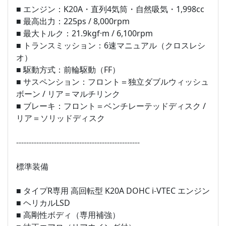
■ エンジン：K20A・直列4気筒・自然吸気・1,998cc
■ 最高出力：225ps / 8,000rpm
■ 最大トルク：21.9kgf·m / 6,100rpm
■ トランスミッション：6速マニュアル（クロスレシ
オ）
■ 駆動方式：前輪駆動（FF）
■ サスペンション：フロント＝独立ダブルウィッシュ
ボーン / リア＝マルチリンク
■ ブレーキ：フロント＝ベンチレーテッドディスク /
リア＝ソリッドディスク
-------------------------------------------------
標準装備
■ タイプR専用 高回転型 K20A DOHC i-VTEC エンジン
■ ヘリカルLSD
■ 高剛性ボディ（専用補強）