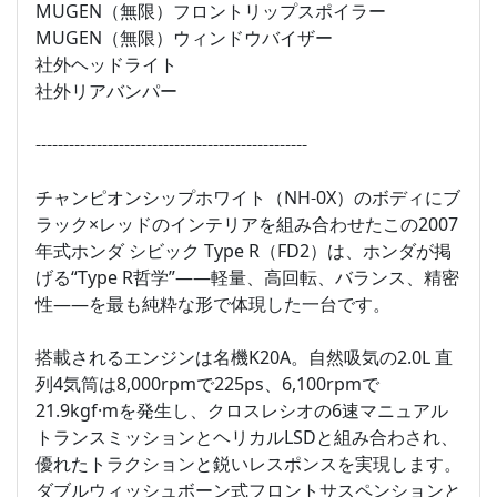
MUGEN（無限）フロントリップスポイラー
MUGEN（無限）ウィンドウバイザー
社外ヘッドライト
社外リアバンパー
-------------------------------------------------
チャンピオンシップホワイト（NH-0X）のボディにブ
ラック×レッドのインテリアを組み合わせたこの2007
年式ホンダ シビック Type R（FD2）は、ホンダが掲
げる“Type R哲学”――軽量、高回転、バランス、精密
性――を最も純粋な形で体現した一台です。
搭載されるエンジンは名機K20A。自然吸気の2.0L 直
列4気筒は8,000rpmで225ps、6,100rpmで
21.9kgf·mを発生し、クロスレシオの6速マニュアル
トランスミッションとヘリカルLSDと組み合わされ、
優れたトラクションと鋭いレスポンスを実現します。
ダブルウィッシュボーン式フロントサスペンションと