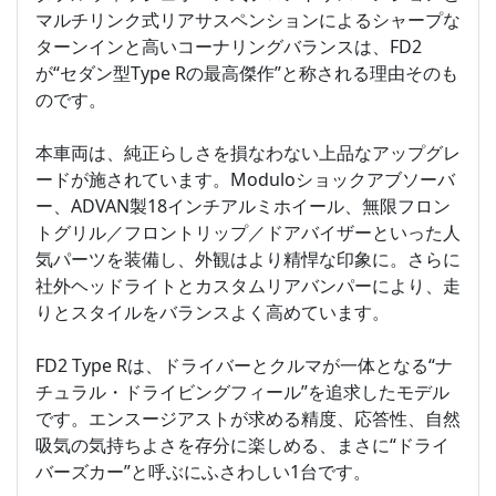
マルチリンク式リアサスペンションによるシャープな
ターンインと高いコーナリングバランスは、FD2
が“セダン型Type Rの最高傑作”と称される理由そのも
のです。
本車両は、純正らしさを損なわない上品なアップグレ
ードが施されています。Moduloショックアブソーバ
ー、ADVAN製18インチアルミホイール、無限フロン
トグリル／フロントリップ／ドアバイザーといった人
気パーツを装備し、外観はより精悍な印象に。さらに
社外ヘッドライトとカスタムリアバンパーにより、走
りとスタイルをバランスよく高めています。
FD2 Type Rは、ドライバーとクルマが一体となる“ナ
チュラル・ドライビングフィール”を追求したモデル
です。エンスージアストが求める精度、応答性、自然
吸気の気持ちよさを存分に楽しめる、まさに“ドライ
バーズカー”と呼ぶにふさわしい1台です。