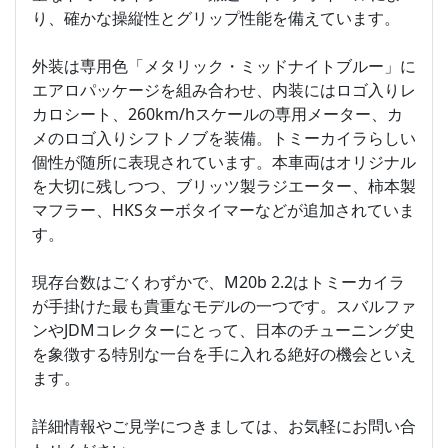
り、確かな操縦性とグリップ性能を備えています。
外装は専用色「メタリック・ミッドナイトブルー」に
エアロパッケージを組み合わせ、内装にはロゴ入りレ
カロシート、260km/hスケールの専用メーター、カ
メのロゴ入りシフトノブを装備。トミーカイラらしい
個性が随所に表現されています。本車両はオリジナル
を大切に残しつつ、ブリッツ製ラジエーター、柿本製
マフラー、HKSターボタイマーなどが追加されていま
す。
現存台数はごくわずかで、M20b 2.2はトミーカイラ
が手掛けた最も貴重なモデルの一つです。スバルファ
ンやJDMコレクターにとって、日本のチューニング史
を象徴する特別な一台を手に入れる絶好の機会といえ
ます。
詳細情報やご見学につきましては、お気軽にお問い合