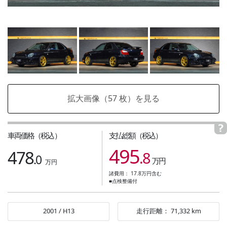
拡大画像（
57
枚）を見る
車両価格（税込）
支払総額（税込）
495
478
.8
.0
万円
万円
諸費用：
17.8
万円含む
■点検整備付
2001
/
H13
走行距離：
71,332
km