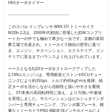
HKSターボタイマー
-------------------------------------------------
このスバル インプレッサ WRX STi トミーカイラ
M20b 2.2は、2000年代初頭に登場したJDMコンプリ
ートカーの中でも極めて希少な一台です。京都の富田
夢工場で生産され、トミーカイラ独自の哲学に基づ
き、エンジン、サスペンション、エクステリア、イン
テリアに至るまでバランスよく仕上げられています。
ベースとなるEJ20ターボをストロークアップした
2,149ccエンジンは、専用鍛造ピストンやECUチュー
ニングにより約355ps、トルク約45kgf·mを発揮。純
正ターボを活かしながら信頼性と扱いやすさを重視
し、STi本来の高回転特性に加え、より力強い中速域
を実現しました。サスペンションはビルシュタインダ
ンパーと専用チューニング、ブレンボ製ブレーキ、軽
量なトミーカイラPRO-R鍛造18インチホイールによ