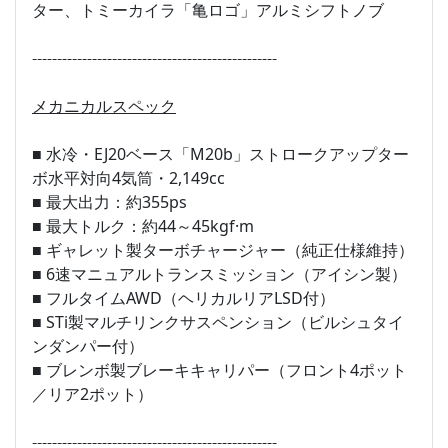
ター、トミーカイラ「亀ロゴ」アルミシフトノブ
全長×全幅×全高：
4420
×
1730
×
1410
[mm]
-------------------------------------------------
メカニカルスペック
■ 水冷・EJ20ベース「M20b」ストロークアップター
ボ水平対向4気筒・2,149cc
■ 最大出力：約355ps
■ 最大トルク：約44～45kgf·m
■ ギャレット製ターボチャージャー（純正仕様維持）
■ 6速マニュアルトランスミッション（アイシン製）
■ フルタイムAWD（ヘリカルリアLSD付）
■ STi製マルチリンクサスペンション（ビルシュタイ
ンダンパー付）
■ ブレンボ製ブレーキキャリパー（フロント4ポット
／リア2ポット）
-------------------------------------------------