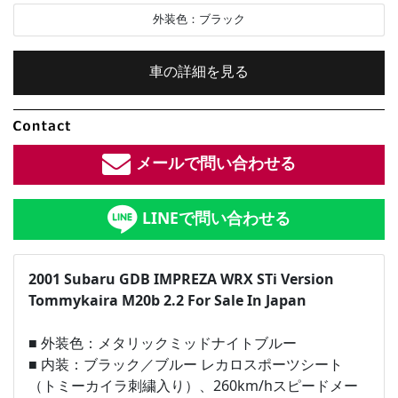
外装色：
ブラック
車の詳細を見る
内装色：
ブラック
メールで問い合わせる
車検：
2年付
LINEで問い合わせる
修復歴：
なし
中古車
2001 Subaru GDB IMPREZA WRX STi Version
Tommykaira M20b 2.2 For Sale In Japan
総排気量：
総排気量：
2.14
L
■ 外装色：メタリックミッドナイトブルー
定員：
5
名
■ 内装：ブラック／ブルー レカロスポーツシート
（トミーカイラ刺繍入り）、260km/hスピードメー