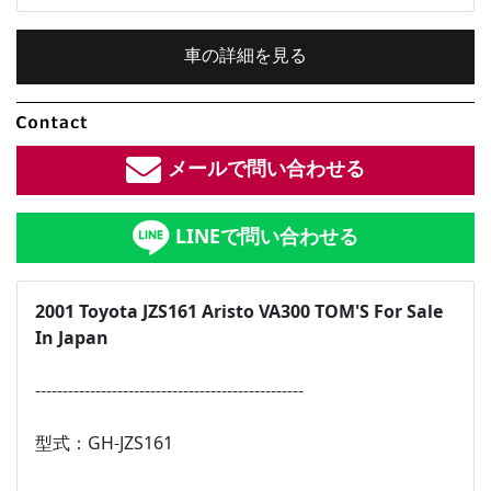
車の詳細を見る
内装色：
グレー
メールで問い合わせる
車検：
2年付
LINEで問い合わせる
修復歴：
なし
中古車
2001 Toyota JZS161 Aristo VA300 TOM'S For Sale
In Japan
総排気量：
総排気量：
3
L
-------------------------------------------------
定員：
5
名
型式：GH-JZS161
全長×全幅×全高：
4800
×
1800
×
1430
[mm]