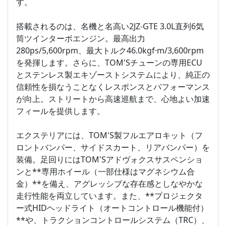
す。
搭載されるのは、名機と名高い2JZ-GTE 3.0L直列6気
筒ツインターボエンジン。最高出力
280ps/5,600rpm、最大トルク46.0kgf·m/3,600rpm
を発揮します。さらに、TOM'Sチューンの専用ECU
とステンレス製エキゾーストシステムにより、純正の
信頼性を損なうことなくレスポンスとパフォーマンス
が向上。ストリートから高速巡航まで、心地よい加速
フィールを提供します。
エクステリアには、TOM'S製フルエアロキット（フ
ロントバンパー、サイドスカート、リアバンパー）を
装備。足回りにはTOM'Sアドヴォクスサスペンショ
ンと**専用ホイール（一部仕様はマグネシウム合
金）**を備え、アグレッシブな存在感としなやかな
走行性能を両立しています。また、**プロジェクタ
ー式HIDヘッドライト（オートコントロール機能付）
**や、トラクションコントロールシステム（TRC）、