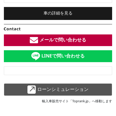
車の詳細を見る
内装色：
ブラック
メールで問い合わせる
車検：
2年付
LINEで問い合わせる
修復歴：
あり
中古車
総排気量：
総排気量：
2
L
ローンシミュレーション
定員：
4
名
輸入車販売サイト「Toprank.jp」へ移動します
全長×全幅×全高：
4440
×
1690
×
1280
[mm]