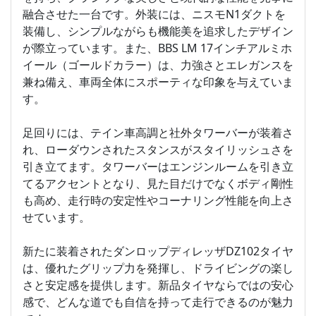
融合させた一台です。外装には、ニスモN1ダクトを
装備し、シンプルながらも機能美を追求したデザイン
が際立っています。また、BBS LM 17インチアルミホ
イール（ゴールドカラー）は、力強さとエレガンスを
兼ね備え、車両全体にスポーティな印象を与えていま
す。
足回りには、テイン車高調と社外タワーバーが装着さ
れ、ローダウンされたスタンスがスタイリッシュさを
引き立てます。タワーバーはエンジンルームを引き立
てるアクセントとなり、見た目だけでなくボディ剛性
も高め、走行時の安定性やコーナリング性能を向上さ
せています。
新たに装着されたダンロップディレッザDZ102タイヤ
は、優れたグリップ力を発揮し、ドライビングの楽し
さと安定感を提供します。新品タイヤならではの安心
感で、どんな道でも自信を持って走行できるのが魅力