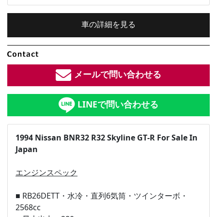
車の詳細を見る
内装色：
ブラック
メールで問い合わせる
車検：
2年付
LINEで問い合わせる
修復歴：
なし
中古車
1994 Nissan BNR32 R32 Skyline GT-R For Sale In
Japan
総排気量：
総排気量：
2.6
L
エンジンスペック
定員：
4
名
■ RB26DETT・水冷・直列6気筒・ツインターボ・
2568cc
全長×全幅×全高：
4540
×
1750
×
1340
[mm]