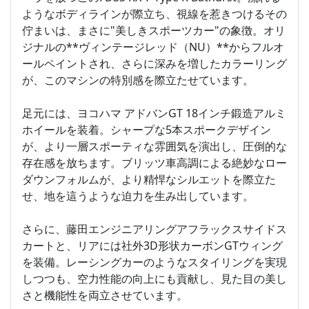
ようなボディラインが際立ち、視線を惹きつけるその
佇まいは、まさに"美しきスポーツカー"の象徴。オリ
ジナルの**ヴィンテージレッド（NU）**からフルオ
ールペイントされ、さらに深みを増したカラーリング
が、このマシンの特別感を際立たせています。
足元には、ヨコハマ アドバンGT 18インチ鍛造アルミ
ホイールを装着。シャープな5本スポークデザイン
が、より一層スポーティな雰囲気を演出し、圧倒的な
存在感を放ちます。ブリッツ車高調による絶妙なロー
ダウンフォルムが、より精悍なシルエットを際立た
せ、地を這うような迫力を生み出しています。
さらに、藤田エンジニアリングアフラックスサイドス
カートと、リアには社外3D形状カーボンGTウィング
を装備。レーシングカーのようなスタイリングを実現
しつつも、空力性能の向上にも貢献し、見た目の美し
さと機能性を両立させています。