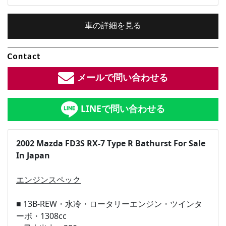
車の詳細を見る
内装色：
ブラック
メールで問い合わせる
車検：
2年付
LINEで問い合わせる
修復歴：
なし
中古車
2002 Mazda FD3S RX-7 Type R Bathurst For Sale
In Japan
総排気量：
総排気量：
1.3
L
エンジンスペック
定員：
4
名
■ 13B-REW・水冷・ロータリーエンジン・ツインタ
ーボ・1308cc
全長×全幅×全高：
4280
×
1760
×
1230
[mm]