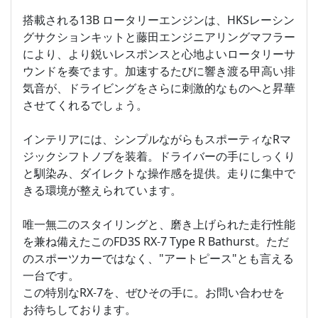
搭載される13B ロータリーエンジンは、HKSレーシン
グサクションキットと藤田エンジニアリングマフラー
により、より鋭いレスポンスと心地よいロータリーサ
ウンドを奏でます。加速するたびに響き渡る甲高い排
気音が、ドライビングをさらに刺激的なものへと昇華
させてくれるでしょう。
インテリアには、シンプルながらもスポーティなRマ
ジックシフトノブを装着。ドライバーの手にしっくり
と馴染み、ダイレクトな操作感を提供。走りに集中で
きる環境が整えられています。
唯一無二のスタイリングと、磨き上げられた走行性能
を兼ね備えたこのFD3S RX-7 Type R Bathurst。ただ
のスポーツカーではなく、"アートピース"とも言える
一台です。
この特別なRX-7を、ぜひその手に。お問い合わせを
お待ちしております。