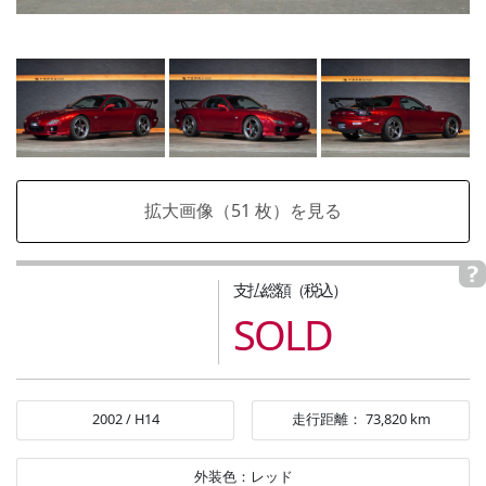
拡大画像（
51
枚）を見る
支払総額（税込）
SOLD
2002
/
H14
走行距離：
73,820
km
外装色：
レッド