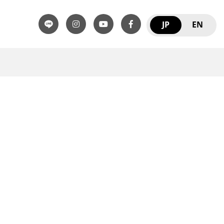
JP
EN
。