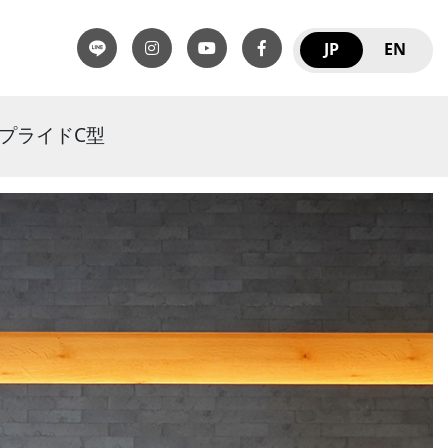
JP
EN
 アプライドC型