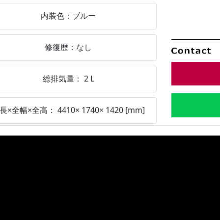
内装色：
ブルー
修復歴：
なし
総排気量：
2
L
長×全幅×全高：
4410
×
1740
×
1420
[mm]