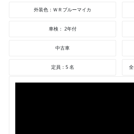
外装色：
ＷＲブルーマイカ
車検：
2年付
中古車
定員：
5
名
全